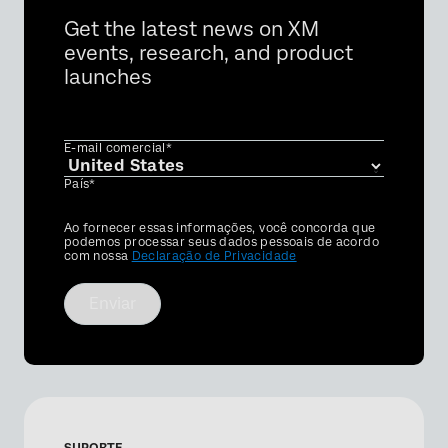
Get the latest news on XM
events, research, and product
launches
E-mail comercial*
País*
Privacy
Ao fornecer essas informações, você concorda que
Optin
podemos processar seus dados pessoais de acordo
com nossa
Declaração de Privacidade
Enviar