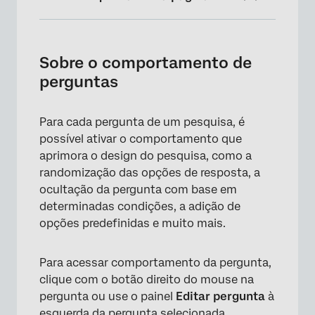
Sobre o comportamento de perguntas
Comportamento da pergunta disponível
Sobre o comportamento de
perguntas
Adição e remoção de notas
Comportamento da pergunta em diferentes
Para cada pergunta de um pesquisa, é
tipos de projeto
possível ativar o comportamento que
Perguntas frequentes
aprimora o design do pesquisa, como a
randomização das opções de resposta, a
ocultação da pergunta com base em
determinadas condições, a adição de
opções predefinidas e muito mais.
Para acessar comportamento da pergunta,
clique com o botão direito do mouse na
pergunta ou use o painel
Editar pergunta
à
esquerda da pergunta selecionada.