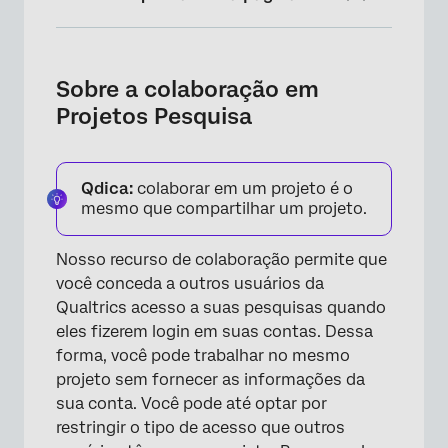
Sobre a colaboração em Projetos Pesquisa
Colaboração dentro da organização
Sobre a colaboração em
Projetos Pesquisa
Como colaborar fora da sua organização e
com novos usuários
Considerações para colaboração entre
Qdica:
colaborar em um projeto é o
marcas
mesmo que compartilhar um projeto.
Colaboração entre usuários com SSO
Nosso recurso de colaboração permite que
Acesso de pesquisas compartilhadas
você conceda a outros usuários da
Qualtrics acesso a suas pesquisas quando
Permissões de colaboração
eles fizerem login em suas contas. Dessa
Solução de problemas
forma, você pode trabalhar no mesmo
projeto sem fornecer as informações da
Perguntas frequentes
sua conta. Você pode até optar por
restringir o tipo de acesso que outros