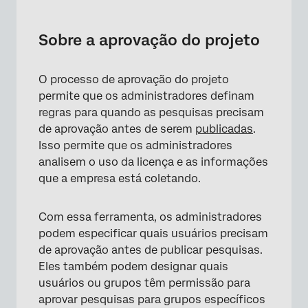
Sobre a aprovação do projeto
Marca vs. Marca. Aprovações Divisão
Sobre a aprovação do projeto
Criação de uma regra de aprovação padrão
O processo de aprovação do projeto
Criação de regras de aprovação
permite que os administradores definam
personalizadas
regras para quando as pesquisas precisam
Permitir que os colaboradores solicitem
de aprovação antes de serem
publicadas
.
aprovação
Isso permite que os administradores
analisem o uso da licença e as informações
Exclusão de regras
que a empresa está coletando.
Reversão de alterações
Com essa ferramenta, os administradores
Como as regras são avaliadas
podem especificar quais usuários precisam
O processo de aprovação
de aprovação antes de publicar pesquisas.
Eles também podem designar quais
Aprovações pendentes
usuários ou grupos têm permissão para
Perguntas frequentes
aprovar pesquisas para grupos específicos