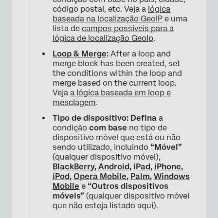
×
código postal, etc. Veja a
lógica
baseada na localização GeoIP
e uma
lista de
campos possíveis para a
lógica de localização GeoIp
.
Loop & Merge
:
After a loop and
merge block has been created, set
the conditions within the loop and
merge based on the current loop.
Veja
a lógica baseada em loop e
mesclagem
.
Tipo de dispositivo: Defina
a
condição
com base
no tipo de
dispositivo móvel que está ou não
sendo utilizado, incluindo
“Móvel”
(qualquer dispositivo móvel),
BlackBerry
,
Android
,
iPad
,
iPhone
,
iPod
,
Opera Mobile
,
Palm
,
Windows
Mobile
e
“Outros dispositivos
móveis”
(qualquer dispositivo móvel
que não esteja listado aqui).