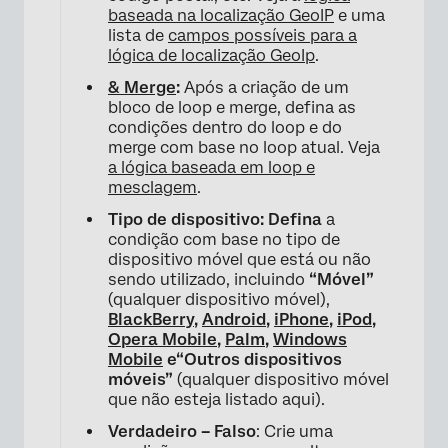
baseada na localização GeoIP
e uma
lista de
campos possíveis para a
lógica de localização GeoIp
.
& Merge
:
Após a criação de um
bloco de loop e merge, defina as
condições dentro do loop e do
merge com base no loop atual. Veja
a lógica baseada em loop e
mesclagem
.
Tipo de dispositivo: Defina
a
condição com base no tipo de
dispositivo móvel que está ou não
sendo utilizado, incluindo
“Móvel”
(qualquer dispositivo móvel),
BlackBerry
,
Android
,
iPhone
,
iPod
,
Opera Mobile
,
Palm
,
Windows
Mobile
e
“Outros dispositivos
móveis”
(qualquer dispositivo móvel
que não esteja listado aqui).
Verdadeiro – Falso
: Crie uma