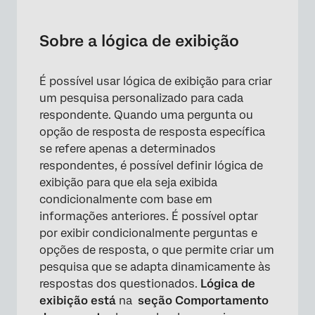
Sobre a lógica de exibição
Configurando a lógica de exibição da
Sobre a lógica de exibição
pergunta
Configurando a Lógica de exibição de
É possível usar lógica de exibição para criar
escolha de resposta
um pesquisa personalizado para cada
respondente. Quando uma pergunta ou
Edição e remoção da lógica de exibição
opção de resposta de resposta específica
Ocultar perguntas e opções de resposta
se refere apenas a determinados
respondentes, é possível definir lógica de
Usando a lógica de exibição na página
exibição para que ela seja exibida
condicionalmente com base em
Solução de problemas de lógica de exibição
informações anteriores. É possível optar
Lógica de exibição em diferentes tipos de
por exibir condicionalmente perguntas e
projeto
opções de resposta, o que permite criar um
pesquisa que se adapta dinamicamente às
Perguntas frequentes
respostas dos questionados.
Lógica de
exibição está
na
seção Comportamento