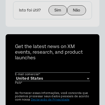
Isto foi útil?
Sim
Não
Get the latest news on XM
events, research, and product
launches
E-mail comercial*
País*
Privacy
Ao fornecer essas informações, você concorda que
Optin
podemos processar seus dados pessoais de acordo
com nossa
Declaração de Privacidade