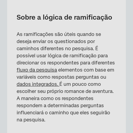
Sobre a lógica de ramificação
Adicionar uma ramificação
Sobre a lógica de ramificação
Adição de vários itens a uma Ramificação
As ramificações são úteis quando se
Experiência do entrevistado
deseja enviar os questionados por
Excluir do cálculo da barra de progresso
caminhos diferentes no pesquisa. É
possível usar lógica de ramificação para
Tipos de Projetos em que esse Característica
direcionar os respondentes para diferentes
está disponível
fluxo da pesquisa
elementos com base em
variáveis como respostas perguntas ou
Perguntas frequentes
dados integrados.
É um pouco como
escolher seu próprio romance de aventura.
A maneira como os respondentes
respondem a determinadas perguntas
influenciará o caminho que eles seguirão
na pesquisa.