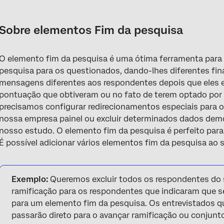
Sobre elementos Fim da pesquisa
Dicas para usar o elemento Fim da Pesquisa
Sobre elementos Fim da pesquisa
Criação de um elemento de fim de Pesquisa
O elemento fim da pesquisa é uma ótima ferramenta para 
Opções de personalização
pesquisa para os questionados, dando-lhes diferentes finai
Uso da opção de sinalizar resposta
mensagens diferentes aos respondentes depois que eles 
pontuação que obtiveram ou no fato de terem optado por n
Exemplos de como usar o elemento Fim da Pesquisa
precisamos configurar redirecionamentos especiais para 
nossa empresa painel ou excluir determinados dados dem
Tipos de Projetos em que esse Característica está disponível
nosso estudo. O elemento fim da pesquisa é perfeito para
Perguntas frequentes
É possível adicionar vários elementos fim da pesquisa ao 
Exemplo:
Queremos excluir todos os respondentes do
ramificação para os respondentes que indicaram que s
para um elemento fim da pesquisa. Os entrevistados q
passarão direto para o avançar ramificação ou conjunt