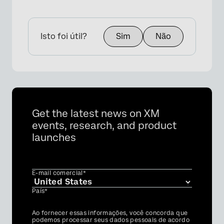
Isto foi útil?
Sim
Não
Get the latest news on XM
events, research, and product
launches
E-mail comercial*
País*
Privacy
Ao fornecer essas informações, você concorda que
Optin
podemos processar seus dados pessoais de acordo