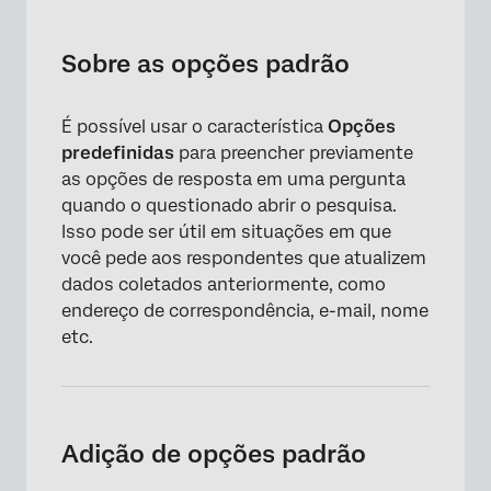
Sobre as opções padrão
Adição de opções padrão
Sobre as opções padrão
Exibição de texto canalizado em opções
padrão
É possível usar o característica
Opções
predefinidas
para preencher previamente
Opções padrão em diferentes tipos de
as opções de resposta em uma pergunta
projeto
quando o questionado abrir o pesquisa.
Perguntas frequentes
Isso pode ser útil em situações em que
você pede aos respondentes que atualizem
dados coletados anteriormente, como
endereço de correspondência, e-mail, nome
etc.
Adição de opções padrão