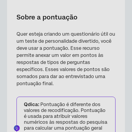
Sobre a pontuação
Perguntas que podem ser pontuadas
Sobre a pontuação
Pontuação de uma pesquisa
Quer esteja criando um questionário útil ou
Opções de pontuação
um teste de personalidade divertido, você
Configurando categorias de pontuação
deve usar a pontuação. Esse recurso
permite anexar um valor em pontos às
Exibindo a pontuação para os entrevistados
respostas de tipos de perguntas
específicos. Esses valores de pontos são
Grupos de categorias
somados para dar ao entrevistado uma
Tipos de projetos compatíveis
pontuação final.
Perguntas frequentes
Qdica:
Pontuação é diferente dos
valores de recodificação. Pontuação
é usada para atribuir valores
numéricos às respostas do pesquisa
para calcular uma pontuação geral