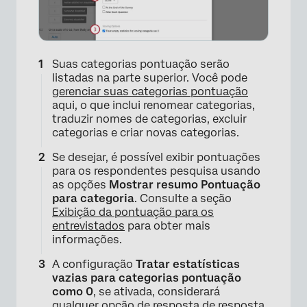
×
Suas categorias pontuação serão
listadas na parte superior. Você pode
gerenciar suas categorias pontuação
aqui, o que inclui renomear categorias,
traduzir nomes de categorias, excluir
categorias e criar novas categorias.
Se desejar, é possível exibir pontuações
para os respondentes pesquisa usando
as opções
Mostrar resumo Pontuação
para categoria
. Consulte a seção
Exibição da pontuação para os
entrevistados
para obter mais
informações.
A configuração
Tratar estatísticas
vazias para categorias pontuação
como 0
, se ativada, considerará
qualquer opção de resposta de resposta