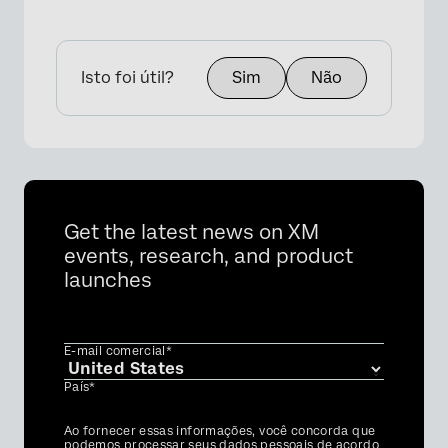
Isto foi útil?
Sim
Não
Get the latest news on XM
events, research, and product
launches
E-mail comercial*
País*
Privacy
Ao fornecer essas informações, você concorda que
Optin
podemos processar seus dados pessoais de acordo