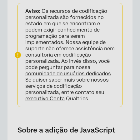
Sobre a adição de JavaScript
Aviso:
Os recursos de codificação
Acesso ao editor JavaScript
personalizada são fornecidos no
estado em que se encontram e
Dicas e orientações para usar JavaScript no
podem exigir conhecimento de
Qualtrics
programação para serem
implementados. Nossa equipe de
Adição de Javascript em diferentes tipos de
suporte não oferece assistência nem
projeto
consultoria em codificação
personalizada. Ao invés disso, você
Perguntas frequentes
pode perguntar para nossa
comunidade de usuários dedicados
.
Se quiser saber mais sobre nossos
serviços de codificação
personalizada, entre contato seu
executivo Conta
Qualtrics.
Sobre a adição de JavaScript