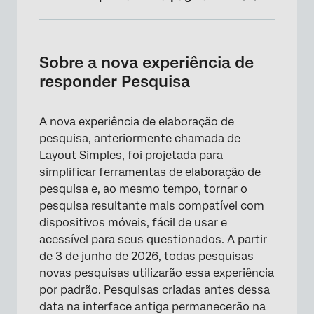
Sobre a nova experiência de responder
Pesquisa
Sobre a nova experiência de
Visão geral das melhorias
responder Pesquisa
Perguntas e atualizações de Característica
A nova experiência de elaboração de
Recursos Pesquisa atualmente sem suporte
pesquisa, anteriormente chamada de
Recursos incompatíveis
Layout Simples, foi projetada para
simplificar ferramentas de elaboração de
Reverter para a experiência legada
pesquisa e, ao mesmo tempo, tornar o
Ativação da nova experiência
pesquisa resultante mais compatível com
dispositivos móveis, fácil de usar e
Definição de uma experiência de realização
acessível para seus questionados. A partir
de Pesquisa em toda a organização
de 3 de junho de 2026, todas pesquisas
Perguntas frequentes
novas pesquisas utilizarão essa experiência
por padrão. Pesquisas criadas antes dessa
data na interface antiga permanecerão na