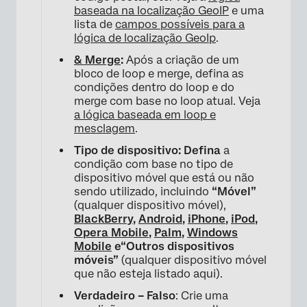
baseada na localização GeoIP
e uma
lista de
campos possíveis para a
lógica de localização GeoIp
.
& Merge
:
Após a criação de um
bloco de loop e merge, defina as
condições dentro do loop e do
merge com base no loop atual. Veja
a lógica baseada em loop e
mesclagem
.
Tipo de dispositivo: Defina
a
condição com base no tipo de
dispositivo móvel que está ou não
sendo utilizado, incluindo
“Móvel”
(qualquer dispositivo móvel),
BlackBerry
,
Android
,
iPhone
,
iPod
,
Opera Mobile
,
Palm
,
Windows
Mobile
e
“Outros dispositivos
móveis”
(qualquer dispositivo móvel
que não esteja listado aqui).
Verdadeiro – Falso
: Crie uma