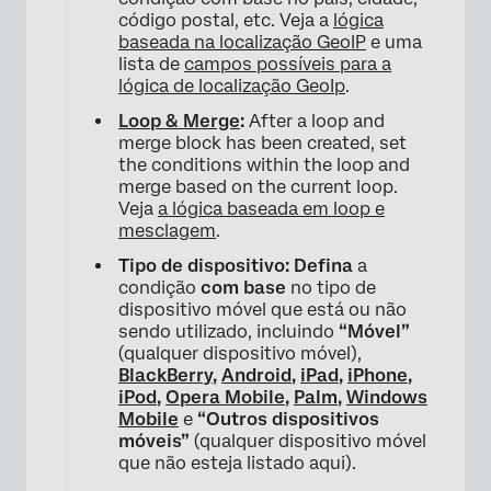
×
código postal, etc. Veja a
lógica
baseada na localização GeoIP
e uma
lista de
campos possíveis para a
lógica de localização GeoIp
.
Loop & Merge
:
After a loop and
merge block has been created, set
the conditions within the loop and
merge based on the current loop.
Veja
a lógica baseada em loop e
mesclagem
.
Tipo de dispositivo: Defina
a
condição
com base
no tipo de
dispositivo móvel que está ou não
sendo utilizado, incluindo
“Móvel”
(qualquer dispositivo móvel),
BlackBerry
,
Android
,
iPad
,
iPhone
,
iPod
,
Opera Mobile
,
Palm
,
Windows
Mobile
e
“Outros dispositivos
móveis”
(qualquer dispositivo móvel
que não esteja listado aqui).