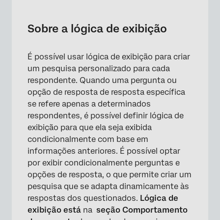
Sobre a lógica de exibição
Configurando a lógica de exibição da
Sobre a lógica de exibição
pergunta
Configurando a Lógica de exibição de
É possível usar lógica de exibição para criar
escolha de resposta
um pesquisa personalizado para cada
respondente. Quando uma pergunta ou
Edição e remoção da lógica de exibição
opção de resposta de resposta específica
Ocultar perguntas e opções de resposta
se refere apenas a determinados
respondentes, é possível definir lógica de
Usando a lógica de exibição na página
exibição para que ela seja exibida
condicionalmente com base em
Solução de problemas de lógica de exibição
informações anteriores. É possível optar
Lógica de exibição em diferentes tipos de
por exibir condicionalmente perguntas e
projeto
opções de resposta, o que permite criar um
pesquisa que se adapta dinamicamente às
Perguntas frequentes
respostas dos questionados.
Lógica de
exibição está
na
seção Comportamento