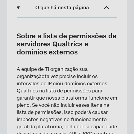
O que há nesta página
Sobre a lista de permissões de servidores
Qualtrics e domínios externos
Sobre a lista de permissões de
Permitir a listagem de servidores Qualtrics
servidores Qualtrics e
domínios externos
Permitir a listagem de domínios externos
para uso do Qualtrics
A equipe de TI organização sua
organizaçãotalvez precise incluir os
intervalos de IP e/ou domínios externos
Qualtrics na lista de permissões para
garantir que nossa plataforma funcione em
pleno. Se você não incluir esses itens na
lista de permissões, isso poderá causar
impactos negativos no funcionamento
geral da plataforma, incluindo a capacidade
de entrega de e-mails, API, o SSO e outros