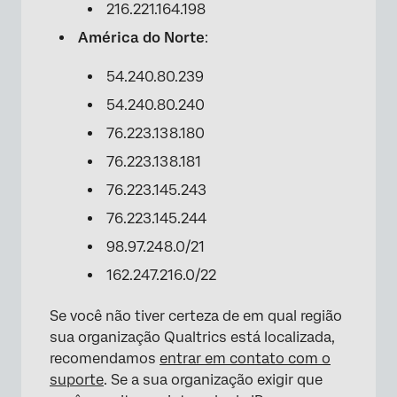
216.221.164.198
América do Norte
:
54.240.80.239
54.240.80.240
76.223.138.180
76.223.138.181
76.223.145.243
76.223.145.244
98.97.248.0/21
162.247.216.0/22
Se você não tiver certeza de em qual região
sua organização Qualtrics está localizada,
recomendamos
entrar em contato com o
suporte
. Se a sua organização exigir que