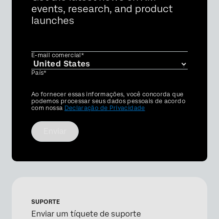
events, research, and product
launches
E-mail comercial*
País*
Privacy
Ao fornecer essas informações, você concorda que
Optin
podemos processar seus dados pessoais de acordo
com nossa
Declaração de Privacidade
Enviar
SUPORTE
Enviar um tíquete de suporte