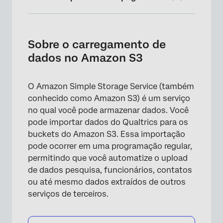
Sobre o carregamento de dados no Amazon
S3
Sobre o carregamento de
Conectando o Qualtrics ao AWS
dados no Amazon S3
Extração de dados para upload no Amazon
S3
O Amazon Simple Storage Service (também
conhecido como Amazon S3) é um serviço
Carregar dados para o Amazon S3
no qual você pode armazenar dados. Você
pode importar dados do Qualtrics para os
buckets do Amazon S3. Essa importação
pode ocorrer em uma programação regular,
permitindo que você automatize o upload
de dados pesquisa, funcionários, contatos
ou até mesmo dados extraídos de outros
serviços de terceiros.