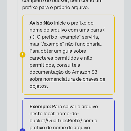
completo do bucket, bem como um
prefixo para o próprio arquivo.
Aviso:
Não
inicie o prefixo do
nome do arquivo com uma barra (
/
). O prefixo “example” serviria,
mas “/example” não funcionaria.
Para obter um guia sobre
caracteres permitidos e não
permitidos, consulte a
documentação do Amazon S3
sobre
nomenclatura de chaves de
objetos
.
×
Exemplo:
Para salvar o arquivo
neste local: nome-do-
bucket/QualtricsPrefix/ com o
prefixo de nome de arquivo