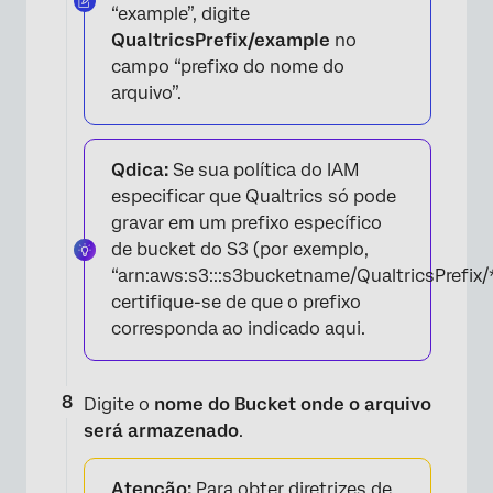
“example”, digite
QualtricsPrefix/example
no
campo “prefixo do nome do
arquivo”.
Qdica:
Se sua política do IAM
especificar que Qualtrics só pode
gravar em um prefixo específico
de bucket do S3 (por exemplo,
“arn:aws:s3:::s3bucketname/QualtricsPrefix/*
certifique-se de que o prefixo
corresponda ao indicado aqui.
Digite o
nome do Bucket onde o arquivo
será armazenado
.
Atenção:
Para obter diretrizes de