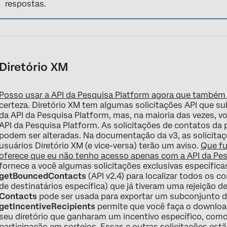
respostas.
Diretório XM
Posso usar a API da Pesquisa Platform agora que também
certeza. Diretório XM tem algumas solicitações API que sub
da API da Pesquisa Platform, mas, na maioria das vezes, v
API da Pesquisa Platform. As solicitações de contatos da
podem ser alteradas. Na documentação da v3, as solicita
usuários Diretório XM (e vice-versa) terão um aviso.
Que fu
oferece que eu não tenho acesso apenas com a API da Pe
fornece a você algumas solicitações exclusivas específica
getBouncedContacts
(API v2.4) para localizar todos os c
de destinatários específica) que já tiveram uma rejeição de
Contacts
pode ser usada para exportar um subconjunto de 
getIncentiveRecipients
permite que você faça o downloa
seu diretório que ganharam um incentivo específico, c
participação em sorteios. Essas e outras solicitações estã