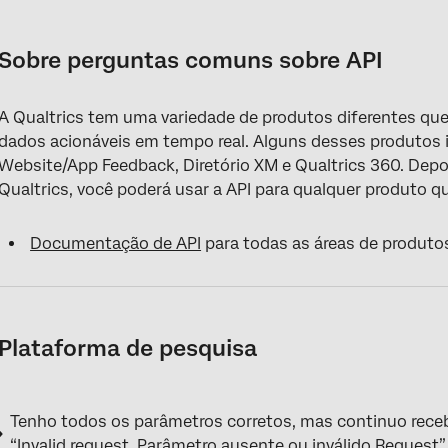
Sobre perguntas comuns sobre API
Plataforma de pesquisa
Sobre perguntas comuns sobre API
Diretório XM
A Qualtrics tem uma variedade de produtos diferentes qu
dados acionáveis em tempo real. Alguns desses produtos 
Website/App Feedback, Diretório XM e Qualtrics 360. Depoi
Qualtrics, você poderá usar a API para qualquer produto qu
Documentação de API
para todas as áreas de produto
Plataforma de pesquisa
Tenho todos os parâmetros corretos, mas continuo rec
“Invalid request. Parâmetro ausente ou inválido Request