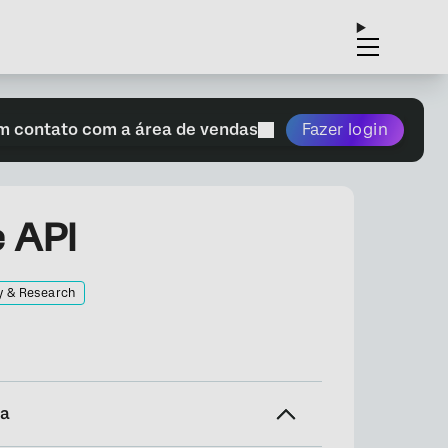
m contato com a área de vendas
Fazer login
 API
y & Research
na