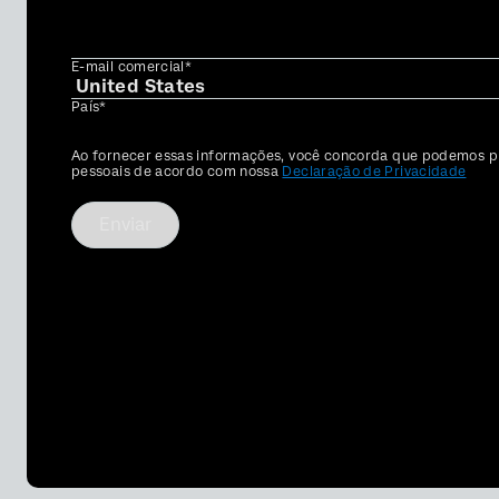
E-mail comercial*
País*
Privacy
Ao fornecer essas informações, você concorda que podemos p
Optin
pessoais de acordo com nossa
Declaração de Privacidade
Enviar