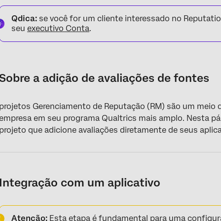
Sobre a adição de avaliações de fontes
Qdica:
se você for um cliente interessado no Reputat
Integração com um aplicativo
seu
executivo Conta
.
Criação de um projeto de gerenciamento de reputação
Escolha de um aplicativo para se conectar
Sobre a adição de avaliações de fontes
Exclusão de dados sociais
Atualização de credenciais
projetos Gerenciamento de Reputação (RM) são um meio de 
Perguntas frequentes
empresa em seu programa Qualtrics mais amplo. Nesta pá
projeto que adicione avaliações diretamente de seus aplica
Integração com um aplicativo
Atenção:
Esta etapa é fundamental para uma configu