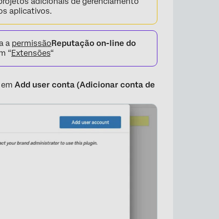
projetos adicionais de gerenciamento
os aplicativos.
ha a
permissão
Reputação on-line do
m “
Extensões
“
e em
Add user conta (Adicionar conta de
×