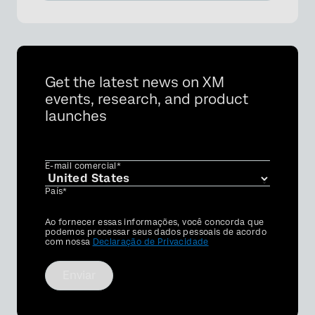
Get the latest news on XM
events, research, and product
launches
E-mail comercial*
País*
Privacy
Ao fornecer essas informações, você concorda que
Optin
podemos processar seus dados pessoais de acordo
com nossa
Declaração de Privacidade
Enviar