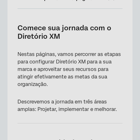
Comece sua jornada com o Diretório XM
Pense nos objetivos de sua Organização
Comece sua jornada com o
Diretório XM
Identifique suas necessidades de dados
Identifique os requisitos organizacionais de
Nestas páginas, vamos percorrer as etapas
seus dados
para configurar Diretório XM para a sua
Pense sob a perspectiva de um Diretório, não
marca e aproveitar seus recursos para
apenas de listas de discussão
atingir efetivamente as metas da sua
organização.
Descrevemos a jornada em três áreas
amplas: Projetar, implementar e melhorar.