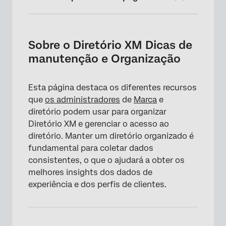
Sobre o Diretório XM Dicas de manutenção e
Organização
Sobre o Diretório XM Dicas de
Criar vários diretórios
manutenção e Organização
Configurar o controle de acesso baseado em
função
Esta página destaca os diferentes recursos
que
os administradores
de
Marca
e
Criar regras de frequência Contato
diretório podem usar para organizar
Mesclando contatos Duplicar
Diretório XM e gerenciar o acesso ao
diretório. Manter um diretório organizado é
Remover contatos com amostragem
fundamental para coletar dados
insuficiente
consistentes, o que o ajudará a obter os
melhores insights dos dados de
experiência e dos perfis de clientes.