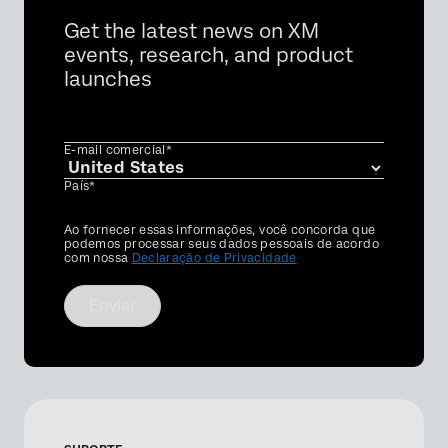
Get the latest news on XM
events, research, and product
launches
E-mail comercial*
País*
Privacy
Ao fornecer essas informações, você concorda que
Optin
podemos processar seus dados pessoais de acordo
com nossa
Declaração de Privacidade
Enviar