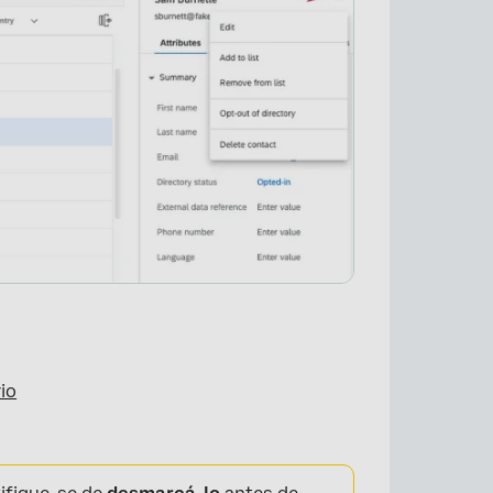
×
rio