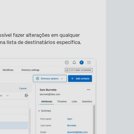
s
vários contatos
ssível fazer alterações em qualquer
a lista de destinatários específica.
um Contato