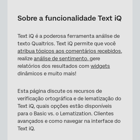
Sobre a funcionalidade Text iQ
Básico vs. Texto avançado
Sobre a funcionalidade Text iQ
Upload de dados para o Text iQ
Text iQ é a poderosa ferramenta análise de
Adição de novas Respostas
texto Qualtrics. Text iQ permite que você
Modo de edição e aplicação de alterações
atribua tópicos aos comentários recebidos
,
realize
análise de sentimento,
gere
Navegando no Text iQ
relatórios dos resultados com
widgets
dinâmicos e muito mais!
Visualização de Respostas no Text iQ
Seleção de campos para exibição
Esta página discute os recursos de
Lemmatização
verificação ortográfica e de lematização do
Text iQ, quais opções estão disponíveis
Verificação ortográfica
para o Basic vs. o Lematization. Clientes
Necessidade de reconstrução do conjunto
avançados e como navegar na interface do
de dados
Text iQ.
Exclusão de análise de texto