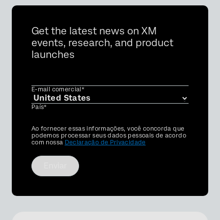
Get the latest news on XM
events, research, and product
launches
E-mail comercial*
País*
Privacy
Ao fornecer essas informações, você concorda que
Optin
podemos processar seus dados pessoais de acordo
com nossa
Declaração de Privacidade
Enviar