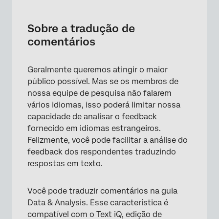
Sobre a tradução de comentários
Traduzindo suas respostas em texto
Sobre a tradução de
comentários
Editando traduções
Tipos de Projetos em que você pode traduzir
Geralmente queremos atingir o maior
comentários
público possível. Mas se os membros de
Perguntas frequentes
nossa equipe de pesquisa não falarem
vários idiomas, isso poderá limitar nossa
capacidade de analisar o feedback
fornecido em idiomas estrangeiros.
Felizmente, você pode facilitar a análise do
feedback dos respondentes traduzindo
respostas em texto.
Você pode traduzir comentários na guia
Data & Analysis. Esse característica é
compatível com o Text iQ, edição de