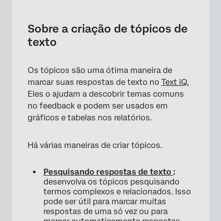
Sobre a criação de tópicos de texto
Criação de tópicos a partir de pesquisas
Sobre a criação de tópicos de
texto
Criação de consultas
Criador de consultas
Os tópicos são uma ótima maneira de
Tópicos recomendados
marcar suas respostas de texto no
Text iQ.
Eles o ajudam a descobrir temas comuns
Gerenciamento de tópicos
no feedback e podem ser usados em
Tópicos hierárquicos
gráficos e tabelas nos relatórios.
Tópicos Marca
Há várias maneiras de criar tópicos.
Histórico de versões
Exportação de tópicos
Pesquisando respostas de texto
:
desenvolva os tópicos pesquisando
Importação de tópicos
termos complexos e relacionados. Isso
pode ser útil para marcar muitas
Tópicos do Starter Pack
respostas de uma só vez ou para