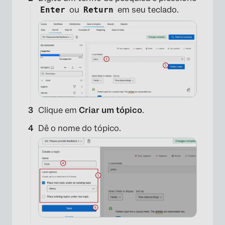
Enter
ou
Return
em seu teclado.
Clique em
Criar um tópico
.
Dê o nome do tópico.