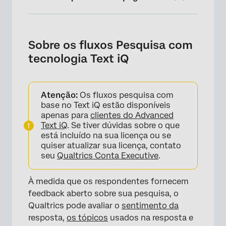
Sobre os fluxos Pesquisa com tecnologia
Text iQ
Sobre os fluxos Pesquisa com
Adição de Sentimento texto – Elementos de
tecnologia Text iQ
tópico ao fluxo Pesquisa
Definir dados incorporados para o
Atenção:
Os fluxos pesquisa com
Sentimento da resposta
base no Text iQ estão disponíveis
Adição de tópicos e sentimentos de tópicos
apenas para
clientes do Advanced
Text iQ
. Se tiver dúvidas sobre o que
Uso de fluxos Pesquisa com tecnologia Text
está incluído na sua licença ou se
iQ para fazer perguntas de acompanhamento
quiser atualizar sua licença, contato
seu
Qualtrics Conta Executive
.
Usando fluxos Pesquisa com o Text iQ para
enviar tarefas de e-mail
À medida que os respondentes fornecem
feedback aberto sobre sua pesquisa, o
Tipos de Projetos que suportam esse
Qualtrics pode avaliar o
sentimento da
Característica
resposta,
os tópicos
usados na resposta e
Perguntas frequentes