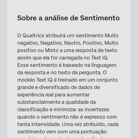
Sobre a análise de Sentimento
Funcionalidade de Sentimento
Sobre a análise de Sentimento
Sentimento geral vs. Sentimento geral.
Sentimento do tópico
O Qualtrics atribuirá um sentimento Muito
negativo, Negativo, Neutro, Positivo, Muito
Visualização e mudança de Sentimento
positivo ou Misto a uma resposta de texto
Filtragem por Sentimento
assim que ela for carregada no Text iQ.
Esse sentimento é baseado na linguagem
Pontuação de sentimentos
da resposta e no texto da pergunta. O
modelo Text iQ é treinado em um conjunto
Atualizações do modelo de Sentimento
grande e diversificado de dados de
Análise de Sentimento em vários idiomas
experiência real para aumentar
substancialmente a qualidade da
classificação e minimizar as incertezas
quando o sentimento não é expresso com
tanta intensidade. Uma vez atribuído, cada
sentimento vem com uma pontuação