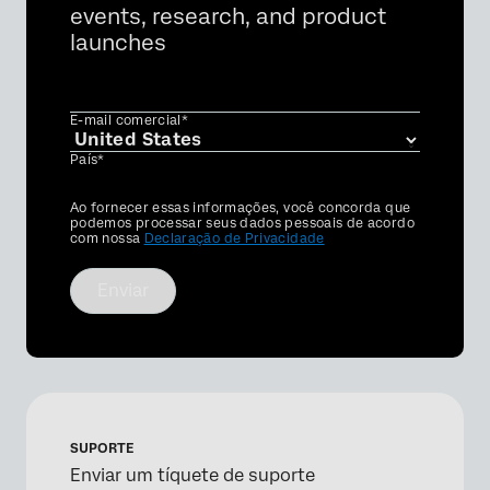
events, research, and product
launches
E-mail comercial*
País*
Privacy
Ao fornecer essas informações, você concorda que
Optin
podemos processar seus dados pessoais de acordo
com nossa
Declaração de Privacidade
Enviar
SUPORTE
Enviar um tíquete de suporte