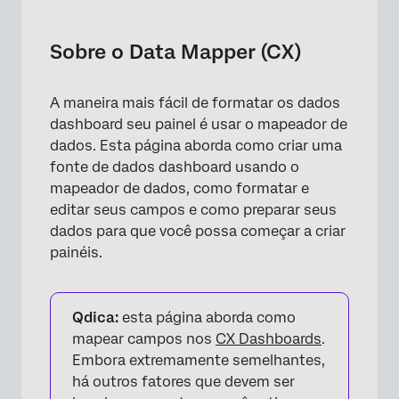
Sobre o Data Mapper (CX)
Criação de um novo conjunto de dados do
Sobre o Data Mapper (CX)
Data Mapper
Adicionando novos campos
A maneira mais fácil de formatar os dados
dashboard seu painel é usar o mapeador de
Mapeamento e desmapeamento de campos
dados. Esta página aborda como criar uma
Gerenciamento de várias fontes
fonte de dados dashboard usando o
mapeador de dados, como formatar e
Exclusão de campos
editar seus campos e como preparar seus
dados para que você possa começar a criar
Dados derivados
painéis.
Texto estático
Edição de mapeadores de dados existentes
Qdica:
esta página aborda como
Mais maneiras de usar o Data Mapper
mapear campos nos
CX Dashboards
.
Embora extremamente semelhantes,
Recursos Pesquisa suportados
há outros fatores que devem ser
Perguntas frequentes