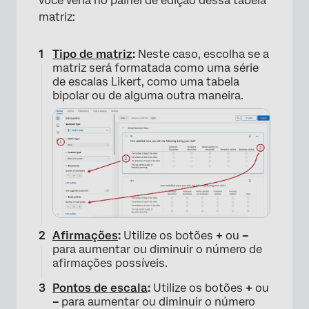
você veria no painel de edição dessa tabela
matriz:
Tipo de matriz
:
Neste caso, escolha se a
matriz será formatada como uma série
de escalas Likert, como uma tabela
bipolar ou de alguma outra maneira.
Afirmações
:
Utilize os botões
+
ou
–
para aumentar ou diminuir o número de
afirmações possíveis.
Pontos de escala
:
Utilize os botões
+
ou
–
para aumentar ou diminuir o número