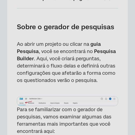
Sobre o gerador de pesquisas
Fundamentos Básicos do Bloco
Sobre o gerador de pesquisas
Noções básicas sobre o painel de perguntas
e edição
Ao abrir um projeto ou clicar na
guia
Pesquisa
, você se encontrará no
Pesquisa
Ferramentas
Builder
. Aqui, você criará perguntas,
Pesquisar
determinará o fluxo delas e definirá outras
configurações que afetarão a forma como
Barra de ferramentas de pesquisa e
os questionados verão o pesquisa.
fundamentos da navegação
Fluxo da pesquisa
Visual
Para se familiarizar com o gerador de
pesquisas, vamos examinar algumas das
Opções da pesquisa
ferramentas mais importantes que você
Pré-visualizar pesquisa
encontrará aqui: