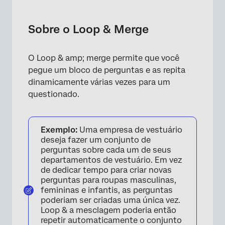
Sobre o Loop & Merge
Ativação do Loop & Merge
Sobre o Loop & Merge
Looping baseado em uma pergunta
O Loop & amp; merge permite que você
Looping baseado em um número
pegue um bloco de perguntas e as repita
Static Loop & Merge
dinamicamente várias vezes para um
questionado.
Loop & Mesclar campos
Randomização da ordem do loop
Exemplo:
Uma empresa de vestuário
Entendendo as exportações de dados de
deseja fazer um conjunto de
loop e mesclagem
perguntas sobre cada um de seus
departamentos de vestuário. Em vez
Uso da lógica em blocos Loop & Merge
de dedicar tempo para criar novas
perguntas para roupas masculinas,
Desativação do Loop & Merge
femininas e infantis, as perguntas
poderiam ser criadas uma única vez.
Loop e mesclagem em diferentes tipos de
Loop & a mesclagem poderia então
projeto
repetir automaticamente o conjunto