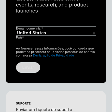
events, research, and product
launches
E-mail comercial*
País*
Privacy
Ao fornecer essas informações, você concorda que
Optin
podemos processar seus dados pessoais de acordo
com nossa
Declaração de Privacidade
Enviar
SUPORTE
Enviar um tíquete de suporte