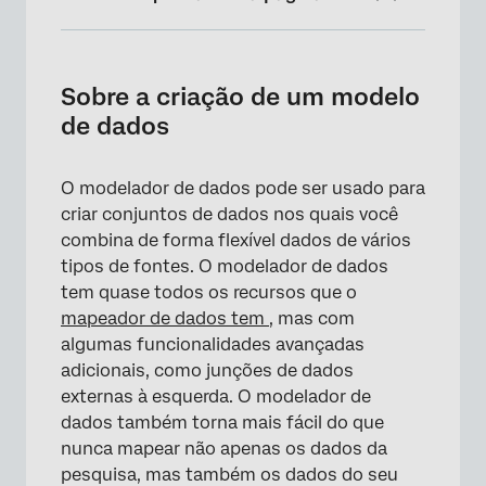
Sobre a criação de um modelo de dados
Recursos incompatíveis
Sobre a criação de um modelo
de dados
Criação de um conjunto de dados com o
Data Modeler
O modelador de dados pode ser usado para
Tipos de fontes disponíveis nos modelos de
criar conjuntos de dados nos quais você
dados
combina de forma flexível dados de vários
Contínuo vs. Atualizações periódicas de
tipos de fontes. O modelador de dados
conjuntos de dados
tem quase todos os recursos que o
mapeador de dados tem
, mas com
Painéis aos quais você pode adicionar
algumas funcionalidades avançadas
modelos de dados
adicionais, como junções de dados
Perguntas frequentes
externas à esquerda. O modelador de
dados também torna mais fácil do que
nunca mapear não apenas os dados da
pesquisa, mas também os dados do seu