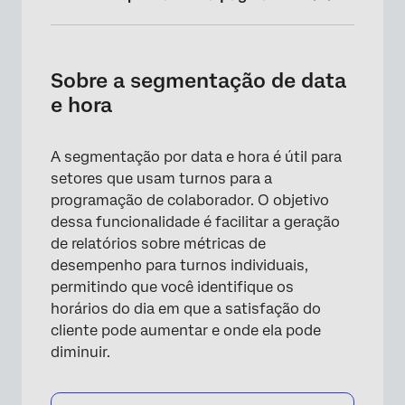
Sobre a segmentação de data e hora
Tipos de painéis compatíveis
Sobre a segmentação de data
e hora
Requisitos de dados
Criação de segmentos de data e hora
A segmentação por data e hora é útil para
Recodificação do campo Dia da semana
setores que usam turnos para a
programação de colaborador. O objetivo
Relatórios sobre segmentos de data e hora
dessa funcionalidade é facilitar a geração
em widgets
de relatórios sobre métricas de
Solução de problemas
desempenho para turnos individuais,
permitindo que você identifique os
Perguntas frequentes
horários do dia em que a satisfação do
cliente pode aumentar e onde ela pode
diminuir.