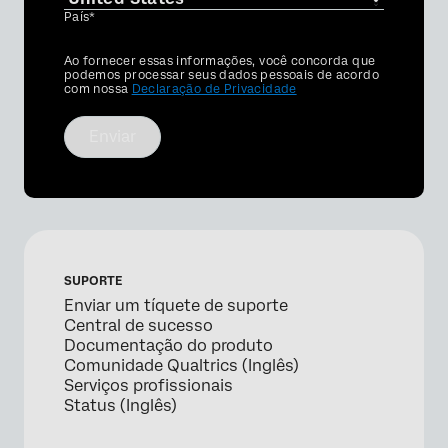
País*
Privacy
Ao fornecer essas informações, você concorda que
Optin
podemos processar seus dados pessoais de acordo
com nossa
Declaração de Privacidade
Enviar
SUPORTE
Enviar um tíquete de suporte
Central de sucesso
Documentação do produto
Comunidade Qualtrics (Inglês)
Serviços profissionais
Status (Inglês)