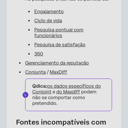
Engajamento
Ciclo de vida
Pesquisa pontual com
funcionários
Pesquisa de satisfação
360
×
Gerenciamento da reputação
Conjunta
/
MaxDiff
Qdica:
os dados específicos do
Conjoint
e
do Maxdiff
podem
não se comportar como
pretendido.
Fontes incompatíveis com