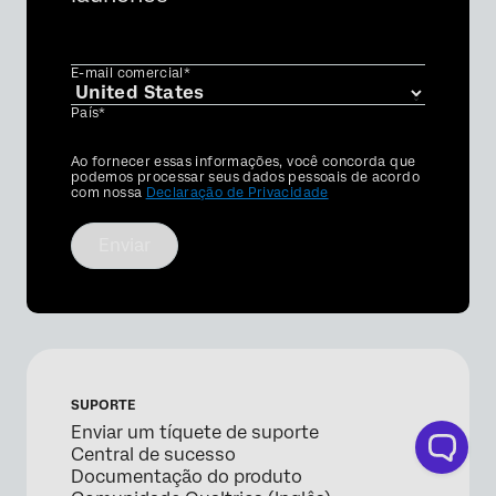
E-mail comercial*
País*
Privacy
Ao fornecer essas informações, você concorda que
Optin
podemos processar seus dados pessoais de acordo
com nossa
Declaração de Privacidade
Enviar
SUPORTE
Enviar um tíquete de suporte
Central de sucesso
Documentação do produto