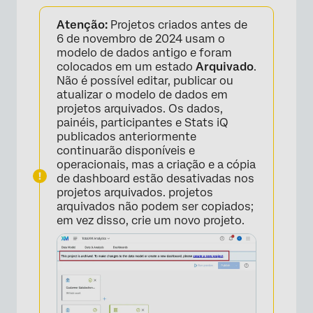
Sobre o CrossXM Analytics
Atenção:
Projetos criados antes de
Criação de um projeto do CrossXM Analytics
6 de novembro de 2024 usam o
modelo de dados antigo e foram
Configuração de um projeto Cross XM
colocados em um estado
Arquivado
.
Não é possível editar, publicar ou
Agregação de linhas do modelo de dados
atualizar o modelo de dados em
projetos arquivados. Os dados,
Fontes EX e CX disponíveis
painéis, participantes e Stats iQ
publicados anteriormente
Painéis do CrossXM Analytics e widgets do
continuarão disponíveis e
XM Quadrant
operacionais, mas a criação e a cópia
de dashboard estão desativadas nos
projetos arquivados. projetos
arquivados não podem ser copiados;
em vez disso, crie um novo projeto.