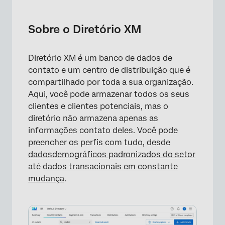
Sobre o Diretório XM
Navegando até o Diretório XM
Sobre o Diretório XM
Primeiros passos como administrador de
Diretório
Diretório XM é um banco de dados de
contato e um centro de distribuição que é
Introdução às distribuições
compartilhado por toda a sua organização.
Termos Fundamentais
Aqui, você pode armazenar todos os seus
clientes e clientes potenciais, mas o
Usuários somente de acesso
diretório não armazena apenas as
informações contato deles. Você pode
Compatibilidade com a plataforma Qualtrics
preencher os perfis com tudo, desde
Perguntas frequentes
dados
demográficos padronizados do setor
até
dados transacionais em constante
mudança
.