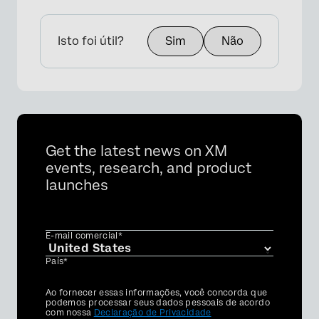
Isto foi útil?
Sim
Não
Get the latest news on XM
events, research, and product
launches
E-mail comercial*
País*
Privacy
Ao fornecer essas informações, você concorda que
Optin
podemos processar seus dados pessoais de acordo
com nossa
Declaração de Privacidade