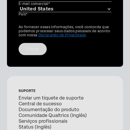
E-mail comercial*
País*
Privacy
Ao fornecer essas informações, você concorda que
Optin
podemos processar seus dados pessoais de acordo
com nossa
Declaração de Privacidade
Enviar
SUPORTE
Enviar um tíquete de suporte
Central de sucesso
Documentação do produto
Comunidade Qualtrics (Inglês)
Serviços profissionais
Status (Inglês)