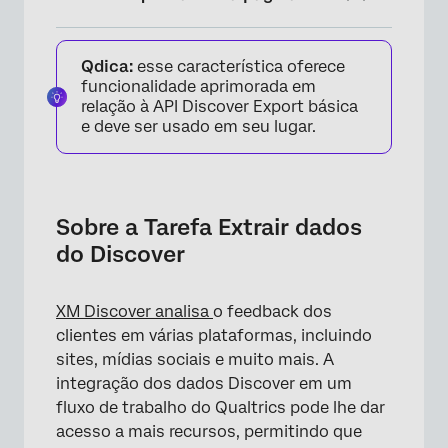
Sobre a Tarefa Extrair dados do Discover
Qdica:
esse característica oferece
Discover requisitos
funcionalidade aprimorada em
relação à API Discover Export básica
Configuração de uma Tarefa de extração de
e deve ser usado em seu lugar.
dados do Discover
Cadeias de consulta
Strings Filtro
Sobre a Tarefa Extrair dados
do Discover
XM Discover analisa
o feedback dos
clientes em várias plataformas, incluindo
sites, mídias sociais e muito mais. A
integração dos dados Discover em um
fluxo de trabalho do Qualtrics pode lhe dar
acesso a mais recursos, permitindo que