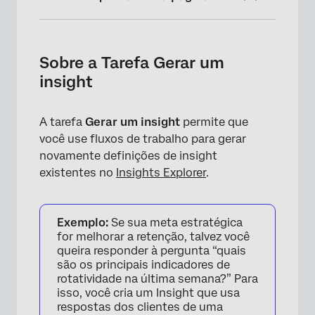
Sobre a Tarefa Gerar um insight
Configuração de uma Tarefa Gerar um
Sobre a Tarefa Gerar um
Insight
insight
A tarefa
Gerar um insight
permite que
você use fluxos de trabalho para gerar
novamente definições de insight
existentes no
Insights Explorer
.
Exemplo:
Se sua meta estratégica
for melhorar a retenção, talvez você
queira responder à pergunta “quais
são os principais indicadores de
rotatividade na última semana?” Para
isso, você cria um Insight que usa
respostas dos clientes de uma