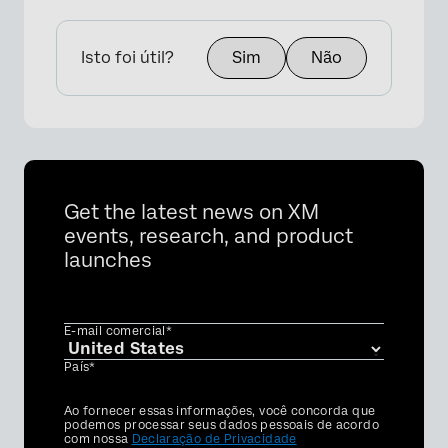
Isto foi útil?
Sim
Não
Get the latest news on XM
events, research, and product
launches
E-mail comercial*
País*
Privacy
Ao fornecer essas informações, você concorda que
Optin
podemos processar seus dados pessoais de acordo
com nossa
Declaração de Privacidade