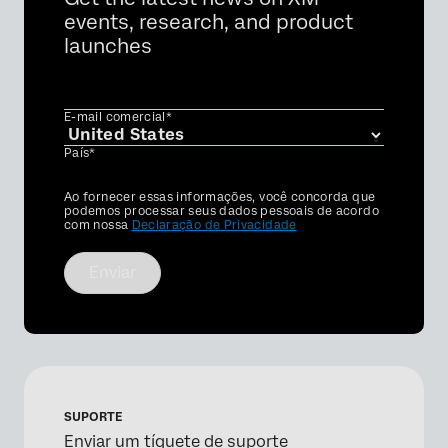
events, research, and product
launches
E-mail comercial*
País*
Privacy
Ao fornecer essas informações, você concorda que
Optin
podemos processar seus dados pessoais de acordo
com nossa
Declaração de Privacidade
Enviar
SUPORTE
Enviar um tíquete de suporte