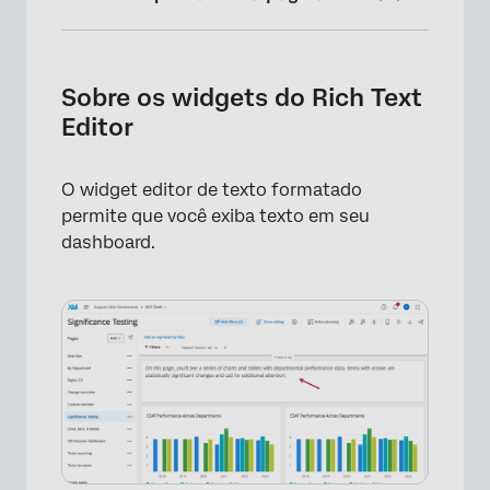
Sobre os widgets do Rich Text Editor
Tipos de painéis
Sobre os widgets do Rich Text
Editor
Compatibilidade de tipo de campo
Personalização de Widget
O widget editor de texto formatado
Adição de texto dinâmico
permite que você exiba texto em seu
dashboard.
Perguntas frequentes