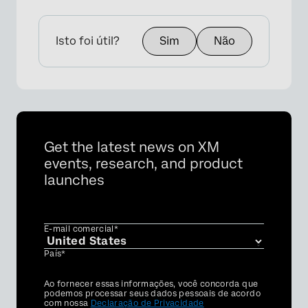
Isto foi útil?
Sim
Não
Get the latest news on XM
events, research, and product
launches
E-mail comercial*
País*
Privacy
Ao fornecer essas informações, você concorda que
Optin
podemos processar seus dados pessoais de acordo
com nossa
Declaração de Privacidade