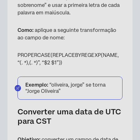
sobrenome” e usar a primeira letra de cada
palavra em maiúscula.
Como:
aplique a seguinte transformação
ao campo de nome:
PROPERCASE(REPLACEBYREGEXP(NAME,
“(. *),(. *)”, “$2 $1”))
Exemplo:
“oliveira, jorge” se torna
“Jorge Oliveira”
Converter uma data de UTC
para CST
Objetivo:
converter um campo de data de