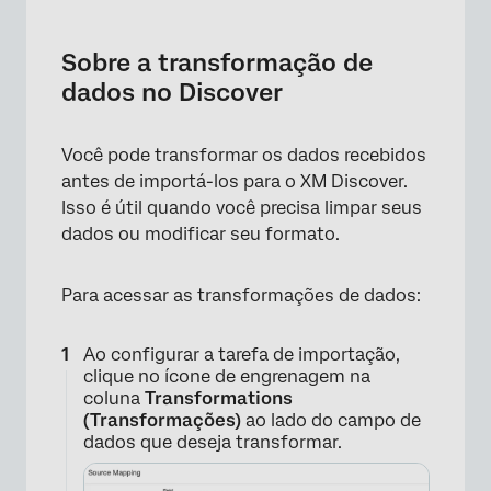
Sobre a transformação de dados no Discover
Dynamic Lookup (Consuta dinâmica)
Sobre a transformação de
dados no Discover
Replace Value from Lookup Table (Substituir
valor da tabela de consulta)
Você pode transformar os dados recebidos
Replace Value with RegEx (Substituir valor
antes de importá-los para o XM Discover.
com RegEx)
Isso é útil quando você precisa limpar seus
Custom Transformation (Transformação
dados ou modificar seu formato.
personalizada)
Para acessar as transformações de dados:
Geração automática de IDs naturais
Definição de uma data do documento
Ao configurar a tarefa de importação,
específica
clique no ícone de engrenagem na
coluna
Transformations
Exemplos de transformação personalizada
(Transformações)
ao lado do campo de
dados que deseja transformar.