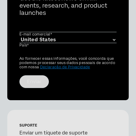
events, research, and product
launches
E-mail comercial*
País*
Privacy
Ao fornecer essas informações, você concorda que
Optin
podemos processar seus dados pessoais de acordo
com nossa
Declaração de Privacidade
Enviar
SUPORTE
Enviar um tíquete de suporte