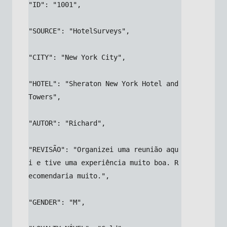
"ID": "1001",
"SOURCE": "HotelSurveys",
"CITY": "New York City",
"HOTEL": "Sheraton New York Hotel and 
Towers",
"AUTOR": "Richard",
"REVISÃO": "Organizei uma reunião aqu
i e tive uma experiência muito boa. R
ecomendaria muito.",
"GENDER": "M",