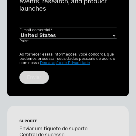
events, research, and product
launches
E-mail comercial*
País*
Privacy
Ao fornecer essas informações, você concorda que
Optin
podemos processar seus dados pessoais de acordo
com nossa
Declaração de Privacidade
Enviar
SUPORTE
Enviar um tíquete de suporte
Central de sucesso