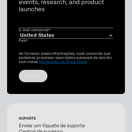
events, research, and product
launches
E-mail comercial*
País*
Privacy
Ao fornecer essas informações, você concorda que
Optin
podemos processar seus dados pessoais de acordo
com nossa
Declaração de Privacidade
Enviar
SUPORTE
Enviar um tíquete de suporte
Central de sucesso