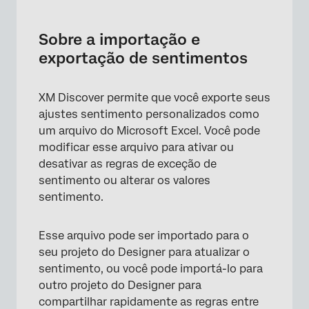
Sobre a importação e exportação de
sentimentos
Sobre a importação e
Exportação de ajustes Sentimento
exportação de sentimentos
Formato do arquivo de Sentimento
XM Discover permite que você exporte seus
Importação de ajustes de Sentimento
ajustes sentimento personalizados como
Visualização de exportações anteriores
um arquivo do Microsoft Excel. Você pode
modificar esse arquivo para ativar ou
desativar as regras de exceção de
sentimento ou alterar os valores
sentimento.
Esse arquivo pode ser importado para o
seu projeto do Designer para atualizar o
sentimento, ou você pode importá-lo para
outro projeto do Designer para
compartilhar rapidamente as regras entre