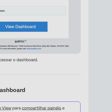
×
cessar o dashboard.
Dashboard
e View
para
compartilhar painéis
e