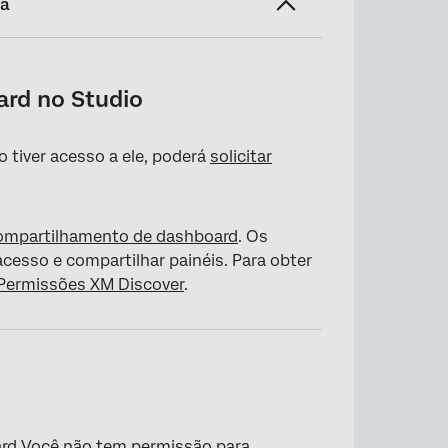
na
ard no Studio
 tiver acesso a ele, poderá
solicitar
ompartilhamento de dashboard
. Os
cesso e compartilhar painéis. Para obter
Permissões XM Discover
.
rd Você não tem permissão para