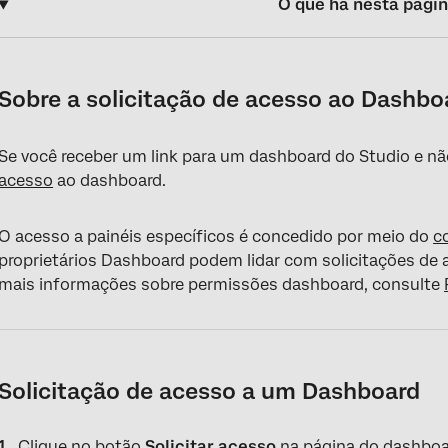
O que há nesta pági
Sobre a solicitação de acesso ao Dashboard no Studio
Solicitação de acesso a um Dashboard
Sobre a solicitação de acesso ao Dashbo
Manuseio de solicitações de acesso ao Dashboard
Se você receber um link para um dashboard do Studio e não
acesso
ao dashboard.
O acesso a painéis específicos é concedido por meio do
c
proprietários Dashboard podem lidar com solicitações de a
mais informações sobre permissões dashboard, consulte
Solicitação de acesso a um Dashboard
Clique no botão
Solicitar acesso
na página do dashboa