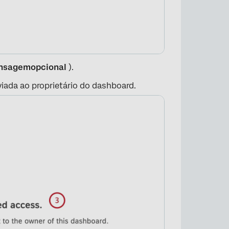
nsagem
opcional
).
iada ao proprietário do dashboard.
×