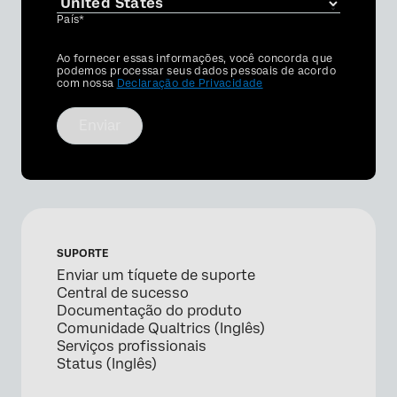
País*
Privacy
Ao fornecer essas informações, você concorda que
Optin
podemos processar seus dados pessoais de acordo
com nossa
Declaração de Privacidade
Enviar
SUPORTE
Enviar um tíquete de suporte
Central de sucesso
Documentação do produto
Comunidade Qualtrics (Inglês)
Serviços profissionais
Status (Inglês)