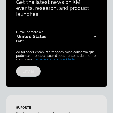
Get the latest news on XM
events, research, and product
launches
E-mail comercial*
País*
Privacy
Ao fornecer essas informações, você concorda que
Optin
podemos processar seus dados pessoais de acordo
com nossa
Declaração de Privacidade
Enviar
SUPORTE