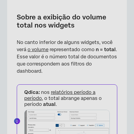
Sobre a exibição do volume total nos
widgets
Sobre a exibição do volume
Exibição do volume total em widgets
total nos widgets
No canto inferior de alguns widgets, você
verá
o volume
representado como
n = total
.
Esse valor é o número total de documentos
que correspondem aos filtros do
dashboard.
Qdica:
nos
relatórios período a
período
, o total abrange apenas o
período
atual
.