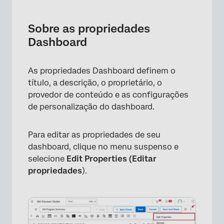
Sobre as propriedades Dashboard
Configurar Dashboard
Sobre as propriedades
Dashboard
Padrões
Configurações avançadas
As propriedades Dashboard definem o
Otimização Dashboard
título, a descrição, o proprietário, o
provedor de conteúdo e as configurações
de personalização do dashboard.
Para editar as propriedades de seu
dashboard, clique no menu suspenso e
selecione
Edit Properties (Editar
propriedades
).