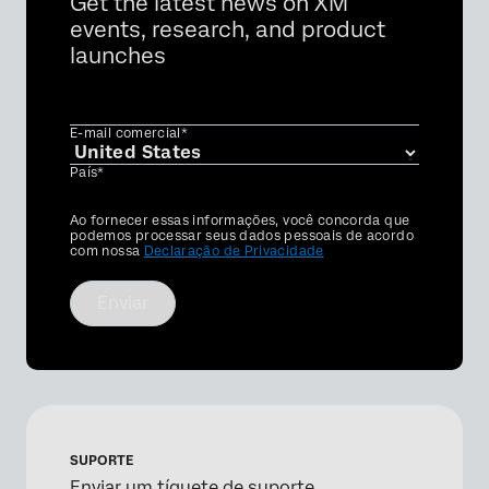
Get the latest news on XM
events, research, and product
launches
E-mail comercial*
País*
Privacy
Ao fornecer essas informações, você concorda que
Optin
podemos processar seus dados pessoais de acordo
com nossa
Declaração de Privacidade
Enviar
SUPORTE
Enviar um tíquete de suporte