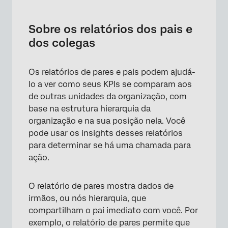
Sobre os relatórios dos pais e dos colegas
Configuração de um Dashboard para
Sobre os relatórios dos pais e
relatórios de colegas e pais
dos colegas
Agrupamento de dados por Hierarquia
Organização para relatórios de pares e de
Os relatórios de pares e pais podem ajudá-
pais
lo a ver como seus KPIs se comparam aos
de outras unidades da organização, com
Definição do tipo de personalização para o
base na estrutura hierarquia da
relatório dos pais
organização e na sua posição nela. Você
pode usar os insights desses relatórios
para determinar se há uma chamada para
ação.
O relatório de pares mostra dados de
irmãos, ou nós hierarquia, que
compartilham o pai imediato com você. Por
exemplo, o relatório de pares permite que