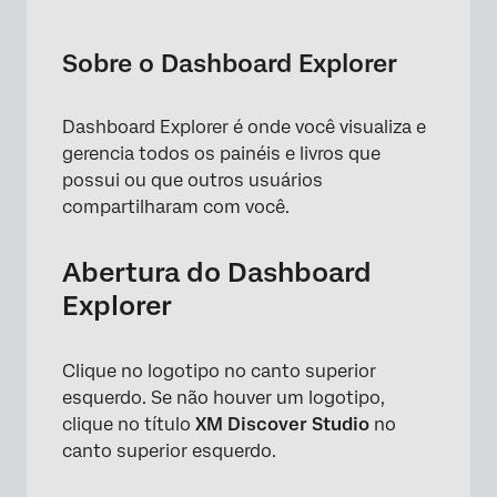
Sobre o Dashboard Explorer
Visão geral básica do Dashboard Explorer
Sobre o Dashboard Explorer
Localização de painéis e livros
Dashboard Explorer é onde você visualiza e
Ocultação de painéis e livros
gerencia todos os painéis e livros que
Criação de uma pasta
possui ou que outros usuários
compartilharam com você.
Mover itens para uma pasta
Exclusão de uma pasta
Abertura do Dashboard
Explorer
Adição de painéis e livros aos favoritos
Marcação de painéis ou livros como favoritos
Clique no logotipo no canto superior
esquerdo. Se não houver um logotipo,
clique no título
XM Discover Studio
no
canto superior esquerdo.