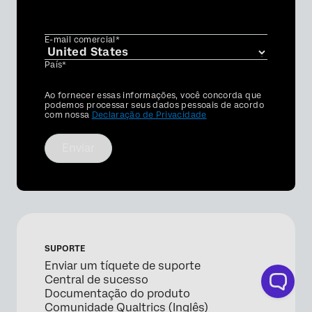
E-mail comercial*
País*
Privacy
Ao fornecer essas informações, você concorda que
Optin
podemos processar seus dados pessoais de acordo
com nossa
Declaração de Privacidade
Enviar
SUPORTE
Enviar um tíquete de suporte
Central de sucesso
Documentação do produto
Comunidade Qualtrics (Inglês)