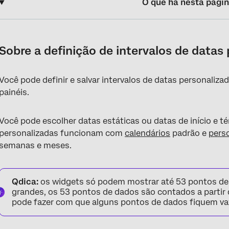
O que há nesta pági
Sobre a definição de intervalos de datas personalizados
Tipos de intervalos de datas personalizados
Sobre a definição de intervalos de datas
Definição de um intervalo de datas personalizado
Você pode definir e salvar intervalos de datas personaliza
Visualização de um intervalo de datas dinâmico
painéis.
Entendendo as mudanças automáticas nos filtros de unidade d
Você pode escolher datas estáticas ou datas de início e 
personalizadas funcionam com
calendários
padrão e
pers
semanas e meses.
Qdica:
os widgets só podem mostrar até 53 pontos de 
grandes, os 53 pontos de dados são contados a partir do
pode fazer com que alguns pontos de dados fiquem vazi