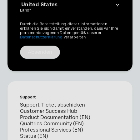
Land*
Privacy
Durch die Bereitstellung dieser Informationen
Optin
erklären Sie sich damit einverstanden, dass wir Ihre
personenbezogenen Daten gemäß unserer
Datenschutzerklärung
verarbeiten
Absenden
Support
Support-Ticket abschicken
Customer Success Hub
Product Documentation (EN)
Qualtrics Community (EN)
Professional Services (EN)
Status (EN)