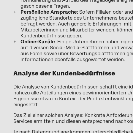
Formulierung und Aufbau des Fragebogens eignen
geschlossene Fragen.
Persönliche Ansprache
: Sofern Filialen oder a
zugängliche Standorte des Unternehmens bestehe
befragt werden. Auch generelle Erfahrungen, mit
Mitarbeiterinnen und Mitarbeiter wenden, könne
Kundenbedürfnisse geben.
Online-Kanäle
: Einige Unternehmen haben eigen
auf diversen Social-Media-Plattformen und verw
aus Foren sowie über Bewertungsplattformen gen
Informationen ebenfalls ausgewertet werden.
Analyse der Kundenbedürfnisse
Die Analyse von Kundenbedürfnissen schafft eine id
nahezu alle Abteilungen eines gewinnorientierten 
Ergebnisse etwa im Kontext der Produktentwicklu
eingesetzt.
Das Ziel einer solchen Analyse: Konkrete Anforder
Services ermitteln und diesen entsprechend nachk
Je nach Datengrundlage kommen unterschiedliche