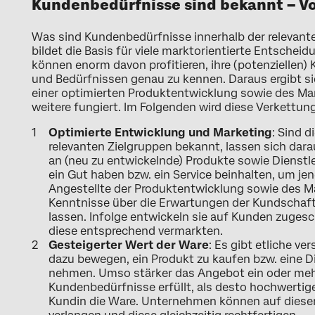
Kundenbedürfnisse sind bekannt – Vo
Was sind Kundenbedürfnisse innerhalb der relevante
bildet die Basis für viele marktorientierte Entsche
können enorm davon profitieren, ihre (potenziellen
und Bedürfnissen genau zu kennen. Daraus ergibt si
einer optimierten Produktentwicklung sowie des Mark
weitere fungiert. Im Folgenden wird diese Verkettung
Optimierte Entwicklung und Marketing
: Sind 
relevanten Zielgruppen bekannt, lassen sich dar
an (neu zu entwickelnde) Produkte sowie Dienst
ein Gut haben bzw. ein Service beinhalten, um je
Angestellte der Produktentwicklung sowie des M
Kenntnisse über die Erwartungen der Kundschaft di
lassen. Infolge entwickeln sie auf Kunden zuge
diese entsprechend vermarkten.
Gesteigerter Wert der Ware
: Es gibt etliche v
dazu bewegen, ein Produkt zu kaufen bzw. eine D
nehmen. Umso stärker das Angebot ein oder mehr
Kundenbedürfnisse erfüllt, als desto hochwertig
Kundin die Ware. Unternehmen können auf dieser