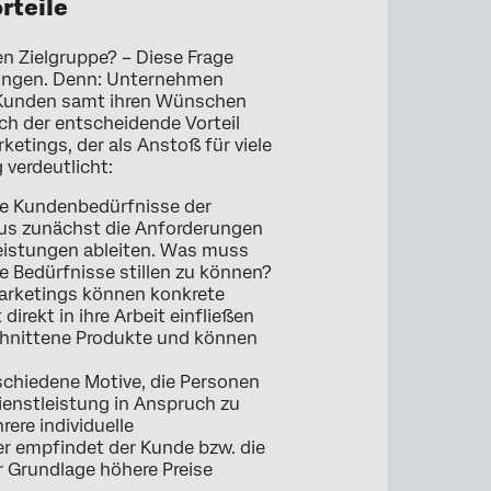
rteile
n Zielgruppe? – Diese Frage
idungen. Denn: Unternehmen
) Kunden samt ihren Wünschen
ch der entscheidende Vorteil
etings, der als Anstoß für viele
 verdeutlicht:
die Kundenbedürfnisse der
aus zunächst die Anforderungen
leistungen ableiten. Was muss
ne Bedürfnisse stillen zu können?
arketings können konkrete
rekt in ihre Arbeit einfließen
schnittene Produkte und können
erschiedene Motive, die Personen
ienstleistung in Anspruch zu
ere individuelle
er empfindet der Kunde bzw. die
 Grundlage höhere Preise