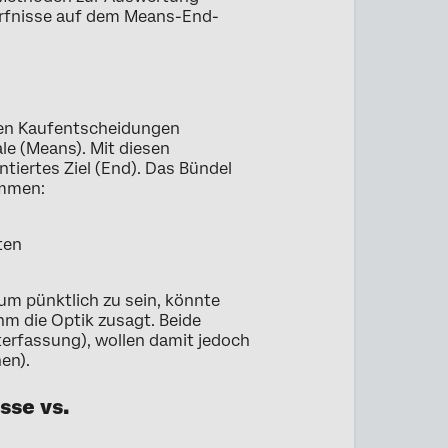
ürfnisse auf dem Means-End-
den Kaufentscheidungen
e (Means). Mit diesen
tiertes Ziel (End). Das Bündel
ammen:
ten
m pünktlich zu sein, könnte
hm die Optik zusagt. Beide
terfassung), wollen damit jedoch
en).
se vs.