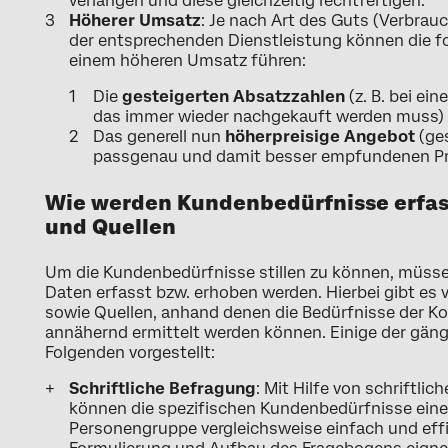
verlangen und diese gleichzeitig rechtfertigen.
Höherer Umsatz
: Je nach Art des Guts (Verbra
der entsprechenden Dienstleistung können die f
einem höheren Umsatz führen:
Die
gesteigerten Absatzzahlen
(z. B. bei ei
das immer wieder nachgekauft werden muss)
Das generell nun
höherpreisige Angebot
(ges
passgenau und damit besser empfundenen Pro
Wie werden Kundenbedürfnisse erfas
und Quellen
Um die Kundenbedürfnisse stillen zu können, müss
Daten erfasst bzw. erhoben werden. Hierbei gibt e
sowie Quellen, anhand denen die Bedürfnisse der 
annähernd ermittelt werden können. Einige der gä
Folgenden vorgestellt:
Schriftliche Befragung
: Mit Hilfe von schriftli
können die spezifischen Kundenbedürfnisse einer
Personengruppe vergleichsweise einfach und effi