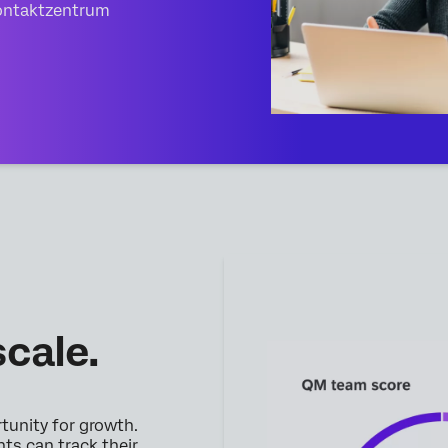
Kontaktzentrum
scale.
rtunity for growth.
ts can track their