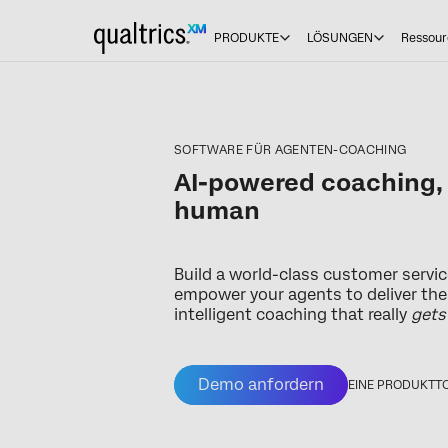
PRODUKTE
LÖSUNGEN
Ressour
SOFTWARE FÜR AGENTEN-COACHING
AI-powered coaching
human
Build a world-class customer servic
empower your agents to deliver the
intelligent coaching that really
gets
Demo anfordern
EINE PRODUKTT