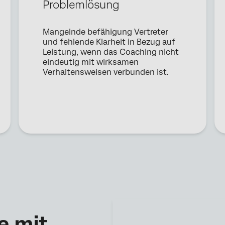
Problemlösung
Land*
Privacy
Durch die Bereitstellung dieser Informationen erklären Sie sich damit
Mangelnde befähigung Vertreter
Optin
einverstanden, dass wir Ihre personenbezogenen Daten gemäß unserer
Datenschutzerklärung
verarbeiten
und fehlende Klarheit in Bezug auf
Leistung, wenn das Coaching nicht
eindeutig mit wirksamen
Absenden
Verhaltensweisen verbunden ist.
e mit