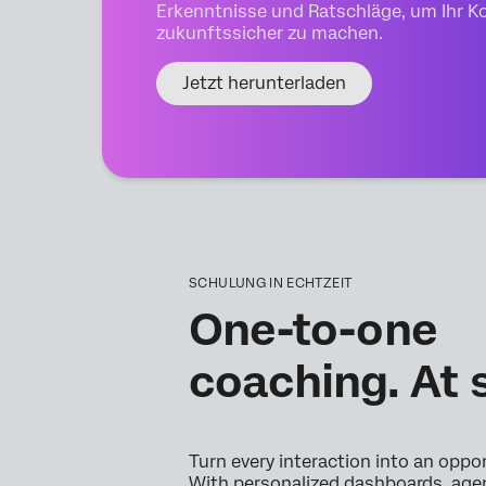
Erkenntnisse und Ratschläge, um Ihr 
zukunftssicher zu machen.
Jetzt herunterladen
SCHULUNG IN ECHTZEIT
One-to-one
coaching. At 
Turn every interaction into an oppo
With personalized dashboards, agen