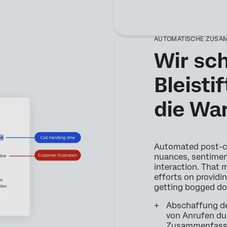
AUTOMATISCHE ZUSA
Wir sch
Bleistif
die Wa
Automated post-ca
nuances, sentiment
interaction. That 
efforts on providin
getting bogged do
Abschaffung de
von Anrufen du
Zusammenfassu