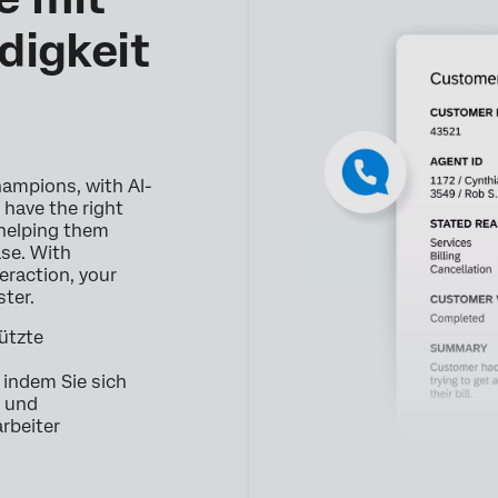
digkeit
ampions, with AI-
 have the right
 helping them
ase. With
teraction, your
ster.
tützte
, indem Sie sich
e und
rbeiter