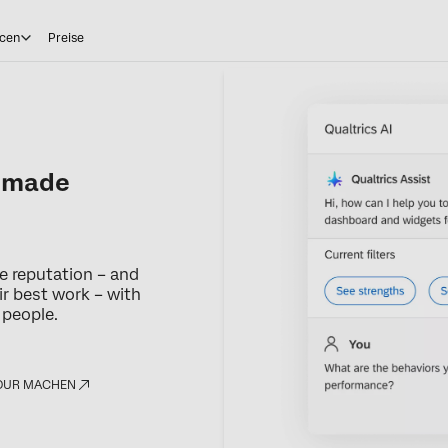
cen
Preise
, made
e reputation – and
ir best work – with
people.
OUR MACHEN