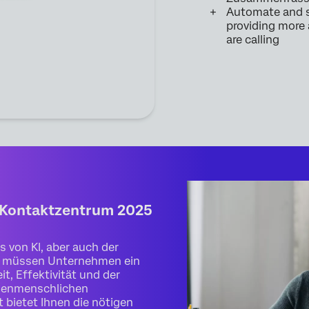
Automate and st
providing more
are calling
r Kontaktzentrum 2025
von KI, aber auch der
d, müssen Unternehmen ein
, Effektivität und der
henmenschlichen
 bietet Ihnen die nötigen