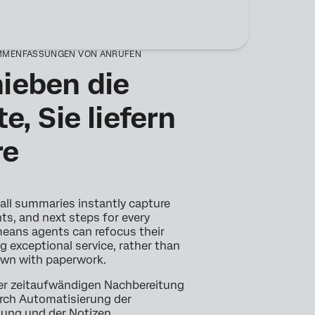
MMENFASSUNGEN VON ANRUFEN
ieben die
te, Sie liefern
re
ll summaries instantly capture
s, and next steps for every
means agents can refocus their
g exceptional service, rather than
wn with paperwork.
r zeitaufwändigen Nachbereitung
rch Automatisierung der
ng und der Notizen