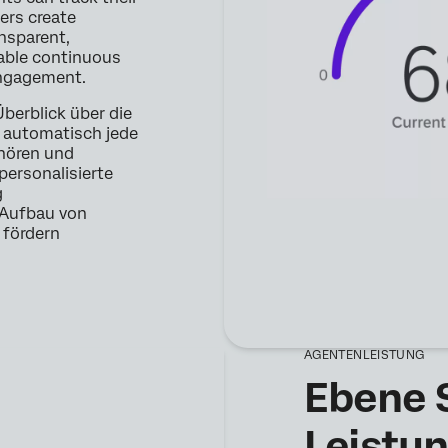
ers create
ansparent,
nable continuous
engagement.
berblick über die
e automatisch jede
hören und
personalisierte
g
 Aufbau von
e fördern
AGENTENLEISTUNG
Ebene S
Leistun