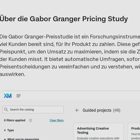
Über die Gabor Granger Pricing Study
Was ist die Gabor-Granger-Analyse?
Über die Gabor Granger Pricing Study
Erstellung einer Gabor Granger-Preisstudie
Die Gabor Granger-Preisstudie ist ein Forschungsinstrume
Gestaltung des Pricing Blocks
viel Kunden bereit sind, für Ihr Produkt zu zahlen. Diese g
Berichte und Dashboards
Preispunkt, um den Umsatz zu maximieren, indem sie die Z
der Kunden misst. It bietet automatische Umfragen, sofor
Berechnungen von Preisdaten
Preisentscheidungen zu vereinfachen und zu verstehen, wi
auswirken.