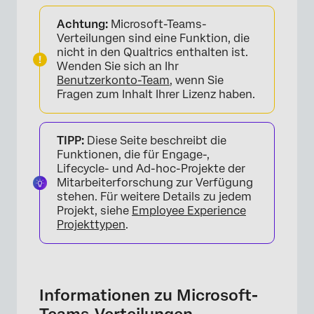
Informationen zu Microsoft-Teams-
Achtung:
Microsoft-Teams-
Verteilungen
Verteilungen sind eine Funktion, die
Integration mit Microsoft Teams
nicht in den Qualtrics enthalten ist.
Wenden Sie sich an Ihr
Herunterladen der Qualtrics
Benutzerkonto-Team
, wenn Sie
Fragen zum Inhalt Ihrer Lizenz haben.
Vorbereiten von Teilnehmern für Microsoft
Teams
TIPP:
Diese Seite beschreibt die
Senden von Umfrage an Microsoft Teams
Funktionen, die für Engage-,
Lifecycle- und Ad-hoc-Projekte der
Senden von Erinnerungen an Microsoft
Mitarbeiterforschung zur Verfügung
Teams
stehen. Für weitere Details zu jedem
Projekt, siehe
Employee Experience
Verwalten von Microsoft-Teams-Verteilungen
Projekttypen
.
Befragte:r
Informationen zu Microsoft-